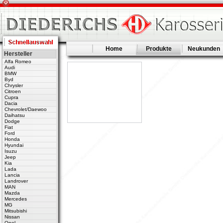
Home
Produkte
Neukunden
Hersteller
Alfa Romeo
Audi
BMW
Byd
Chrysler
Citroen
Cupra
Dacia
Chevrolet/Daewoo
Daihatsu
Dodge
Fiat
Ford
Honda
Hyundai
Isuzu
Jeep
Kia
Lada
Lancia
Landrover
MAN
Mazda
Mercedes
MG
Mitsubishi
Nissan
Opel