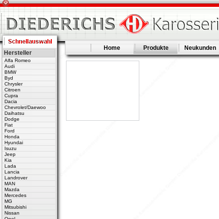
Home
Produkte
Neukunden
Hersteller
Alfa Romeo
Audi
BMW
Byd
Chrysler
Citroen
Cupra
Dacia
Chevrolet/Daewoo
Daihatsu
Dodge
Fiat
Ford
Honda
Hyundai
Isuzu
Jeep
Kia
Lada
Lancia
Landrover
MAN
Mazda
Mercedes
MG
Mitsubishi
Nissan
Opel