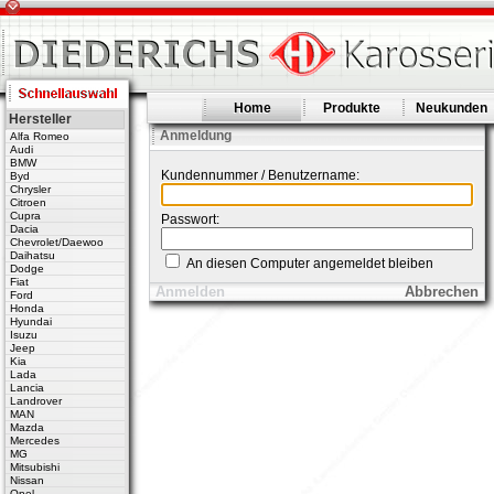
Home
Produkte
Neukunden
Hersteller
Anmeldung
Alfa Romeo
Audi
BMW
Kundennummer / Benutzername:
Byd
Chrysler
Citroen
Cupra
Passwort:
Dacia
Chevrolet/Daewoo
Daihatsu
An diesen Computer angemeldet bleiben
Dodge
Fiat
Anmelden
Abbrechen
Ford
Honda
Hyundai
Isuzu
Jeep
Kia
Lada
Lancia
Landrover
MAN
Mazda
Mercedes
MG
Mitsubishi
Nissan
Opel