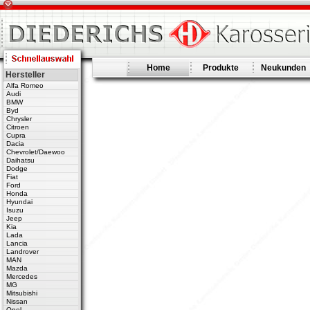
Home
Produkte
Neukunden
Hersteller
Alfa Romeo
Audi
BMW
Byd
Chrysler
Citroen
Cupra
Dacia
Chevrolet/Daewoo
Daihatsu
Dodge
Fiat
Ford
Honda
Hyundai
Isuzu
Jeep
Kia
Lada
Lancia
Landrover
MAN
Mazda
Mercedes
MG
Mitsubishi
Nissan
Opel