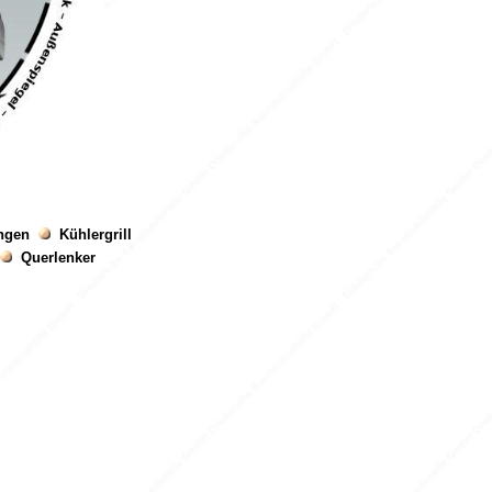
angen
Kühlergrill
Querlenker