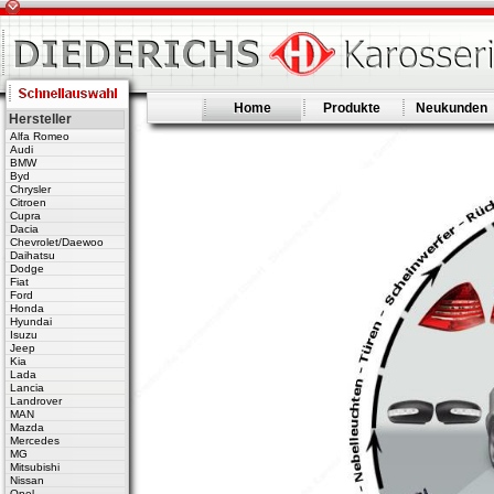
Home
Produkte
Neukunden
Hersteller
Alfa Romeo
Audi
BMW
Byd
Chrysler
Citroen
Cupra
Dacia
Chevrolet/Daewoo
Daihatsu
Dodge
Fiat
Ford
Honda
Hyundai
Isuzu
Jeep
Kia
Lada
Lancia
Landrover
MAN
Mazda
Mercedes
MG
Mitsubishi
Nissan
Opel