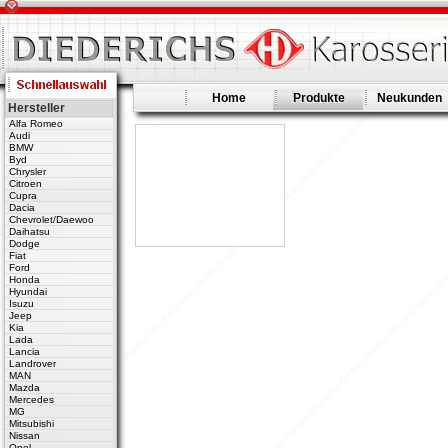
Home
Produkte
Neukunden
Hersteller
Alfa Romeo
Audi
BMW
Byd
Chrysler
Citroen
Cupra
Dacia
Chevrolet/Daewoo
Daihatsu
Dodge
Fiat
Ford
Honda
Hyundai
Isuzu
Jeep
Kia
Lada
Lancia
Landrover
MAN
Mazda
Mercedes
MG
Mitsubishi
Nissan
Opel