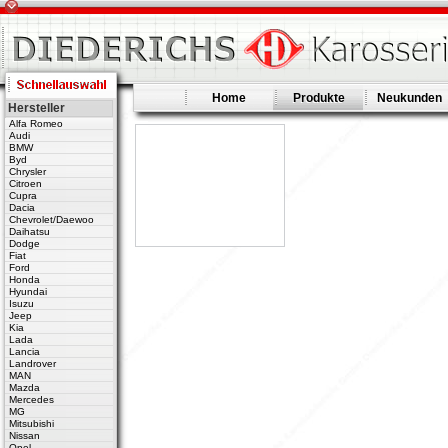
Home
Produkte
Neukunden
Hersteller
Alfa Romeo
Audi
BMW
Byd
Chrysler
Citroen
Cupra
Dacia
Chevrolet/Daewoo
Daihatsu
Dodge
Fiat
Ford
Honda
Hyundai
Isuzu
Jeep
Kia
Lada
Lancia
Landrover
MAN
Mazda
Mercedes
MG
Mitsubishi
Nissan
Opel