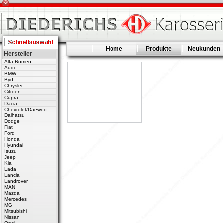
Home
Produkte
Neukunden
Hersteller
Alfa Romeo
Audi
BMW
Byd
Chrysler
Citroen
Cupra
Dacia
Chevrolet/Daewoo
Daihatsu
Dodge
Fiat
Ford
Honda
Hyundai
Isuzu
Jeep
Kia
Lada
Lancia
Landrover
MAN
Mazda
Mercedes
MG
Mitsubishi
Nissan
Opel