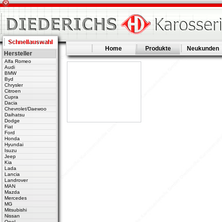
Home
Produkte
Neukunden
Hersteller
Alfa Romeo
Audi
BMW
Byd
Chrysler
Citroen
Cupra
Dacia
Chevrolet/Daewoo
Daihatsu
Dodge
Fiat
Ford
Honda
Hyundai
Isuzu
Jeep
Kia
Lada
Lancia
Landrover
MAN
Mazda
Mercedes
MG
Mitsubishi
Nissan
Opel