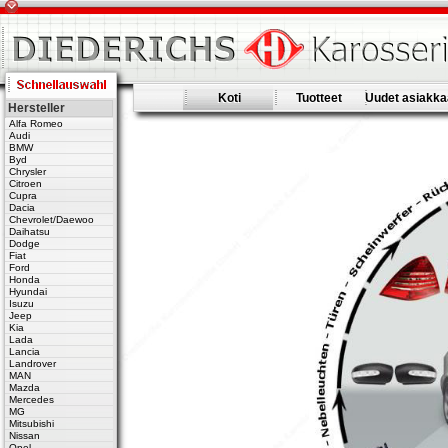
Koti
Tuotteet
Uudet asiakka
Hersteller
Alfa Romeo
Audi
BMW
Byd
Chrysler
Citroen
Cupra
Dacia
Chevrolet/Daewoo
Daihatsu
Dodge
Fiat
Ford
Honda
Hyundai
Isuzu
Jeep
Kia
Lada
Lancia
Landrover
MAN
Mazda
Mercedes
MG
Mitsubishi
Nissan
Opel