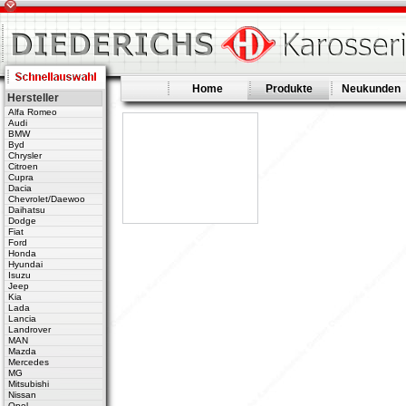
Home
Produkte
Neukunden
Hersteller
Alfa Romeo
Audi
BMW
Byd
Chrysler
Citroen
Cupra
Dacia
Chevrolet/Daewoo
Daihatsu
Dodge
Fiat
Ford
Honda
Hyundai
Isuzu
Jeep
Kia
Lada
Lancia
Landrover
MAN
Mazda
Mercedes
MG
Mitsubishi
Nissan
Opel