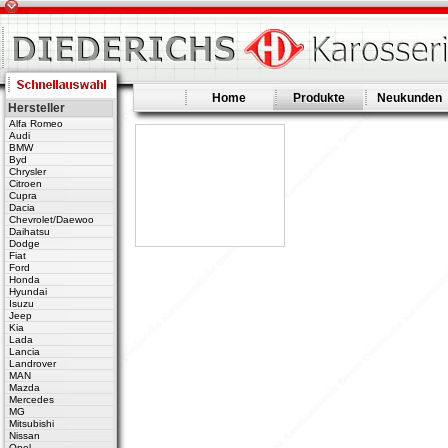
Home
Produkte
Neukunden
Hersteller
Alfa Romeo
Audi
BMW
Byd
Chrysler
Citroen
Cupra
Dacia
Chevrolet/Daewoo
Daihatsu
Dodge
Fiat
Ford
Honda
Hyundai
Isuzu
Jeep
Kia
Lada
Lancia
Landrover
MAN
Mazda
Mercedes
MG
Mitsubishi
Nissan
Opel