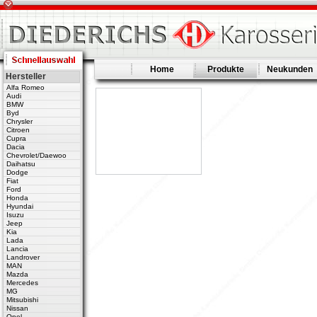
Home
Produkte
Neukunden
Hersteller
Alfa Romeo
Audi
BMW
Byd
Chrysler
Citroen
Cupra
Dacia
Chevrolet/Daewoo
Daihatsu
Dodge
Fiat
Ford
Honda
Hyundai
Isuzu
Jeep
Kia
Lada
Lancia
Landrover
MAN
Mazda
Mercedes
MG
Mitsubishi
Nissan
Opel