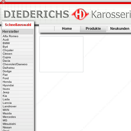
Home
Produkte
Neukunden
Hersteller
Alfa Romeo
Audi
BMW
Byd
Chrysler
Citroen
Cupra
Dacia
Chevrolet/Daewoo
Daihatsu
Dodge
Fiat
Ford
Honda
Hyundai
Isuzu
Jeep
Kia
Lada
Lancia
Landrover
MAN
Mazda
Mercedes
MG
Mitsubishi
Nissan
Opel