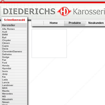
Home
Produkte
Neukunden
Hersteller
Alfa Romeo
Audi
BMW
Byd
Chrysler
Citroen
Cupra
Dacia
Chevrolet/Daewoo
Daihatsu
Dodge
Fiat
Ford
Honda
Hyundai
Isuzu
Jeep
Kia
Lada
Lancia
Landrover
MAN
Mazda
Mercedes
MG
Mitsubishi
Nissan
Opel