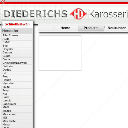
Home
Produkte
Neukunden
Hersteller
Alfa Romeo
Audi
BMW
Byd
Chrysler
Citroen
Cupra
Dacia
Chevrolet/Daewoo
Daihatsu
Dodge
Fiat
Ford
Honda
Hyundai
Isuzu
Jeep
Kia
Lada
Lancia
Landrover
MAN
Mazda
Mercedes
MG
Mitsubishi
Nissan
Opel