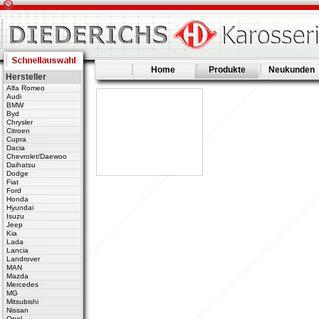
Home
Produkte
Neukunden
Hersteller
Alfa Romeo
Audi
BMW
Byd
Chrysler
Citroen
Cupra
Dacia
Chevrolet/Daewoo
Daihatsu
Dodge
Fiat
Ford
Honda
Hyundai
Isuzu
Jeep
Kia
Lada
Lancia
Landrover
MAN
Mazda
Mercedes
MG
Mitsubishi
Nissan
Opel