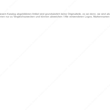
iesem Katalog abgebildeten Artikel sind grundsätzlich keine Originalteile, es sei denn, sie sind a
enen nur zu Vergleichszwecken und können abweichen / Alle verwendeten Logos, Markennamen 