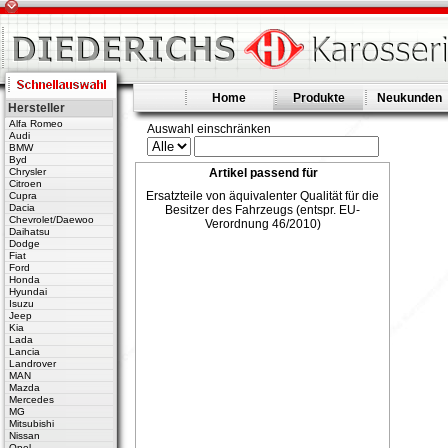
Home
Produkte
Neukunden
Hersteller
Alfa Romeo
Auswahl einschränken
Audi
BMW
Byd
Chrysler
Artikel passend für
Citroen
Ersatzteile von äquivalenter Qualität für die
Cupra
Dacia
Besitzer des Fahrzeugs (entspr. EU-
Chevrolet/Daewoo
Verordnung 46/2010)
Daihatsu
Dodge
Fiat
Ford
Honda
Hyundai
Isuzu
Jeep
Kia
Lada
Lancia
Landrover
MAN
Mazda
Mercedes
MG
Mitsubishi
Nissan
Opel