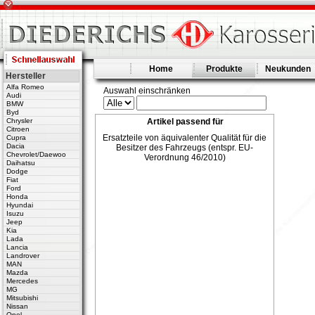
Home
Produkte
Neukunden
Hersteller
Alfa Romeo
Auswahl einschränken
Audi
BMW
Byd
Chrysler
Artikel passend für
Citroen
Ersatzteile von äquivalenter Qualität für die
Cupra
Dacia
Besitzer des Fahrzeugs (entspr. EU-
Chevrolet/Daewoo
Verordnung 46/2010)
Daihatsu
Dodge
Fiat
Ford
Honda
Hyundai
Isuzu
Jeep
Kia
Lada
Lancia
Landrover
MAN
Mazda
Mercedes
MG
Mitsubishi
Nissan
Opel