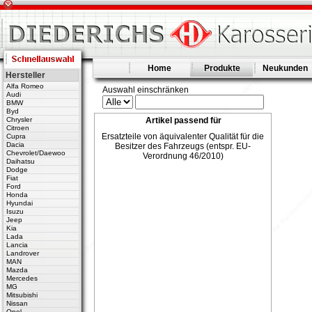
Home
Produkte
Neukunden
Hersteller
Alfa Romeo
Auswahl einschränken
Audi
BMW
Byd
Chrysler
Artikel passend für
Citroen
Ersatzteile von äquivalenter Qualität für die
Cupra
Dacia
Besitzer des Fahrzeugs (entspr. EU-
Chevrolet/Daewoo
Verordnung 46/2010)
Daihatsu
Dodge
Fiat
Ford
Honda
Hyundai
Isuzu
Jeep
Kia
Lada
Lancia
Landrover
MAN
Mazda
Mercedes
MG
Mitsubishi
Nissan
Opel