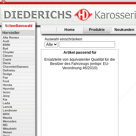
Home
Produkte
Neukunden
Hersteller
Alfa Romeo
Auswahl einschränken
Audi
BMW
Byd
Chrysler
Artikel passend für
Citroen
Ersatzteile von äquivalenter Qualität für die
Cupra
Dacia
Besitzer des Fahrzeugs (entspr. EU-
Chevrolet/Daewoo
Verordnung 46/2010)
Daihatsu
Dodge
Fiat
Ford
Honda
Hyundai
Isuzu
Jeep
Kia
Lada
Lancia
Landrover
MAN
Mazda
Mercedes
MG
Mitsubishi
Nissan
Opel