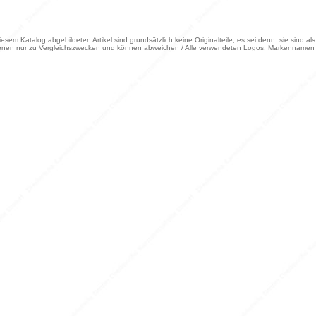
iesem Katalog abgebildeten Artikel sind grundsätzlich keine Originalteile, es sei denn, sie sind a
enen nur zu Vergleichszwecken und können abweichen / Alle verwendeten Logos, Markennamen 