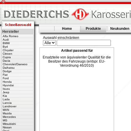
Home
Produkte
Neukunden
Hersteller
Alfa Romeo
Auswahl einschränken
Audi
BMW
Byd
Chrysler
Artikel passend für
Citroen
Ersatzteile von äquivalenter Qualität für die
Cupra
Dacia
Besitzer des Fahrzeugs (entspr. EU-
Chevrolet/Daewoo
Verordnung 46/2010)
Daihatsu
Dodge
Fiat
Ford
Honda
Hyundai
Isuzu
Jeep
Kia
Lada
Lancia
Landrover
MAN
Mazda
Mercedes
MG
Mitsubishi
Nissan
Opel