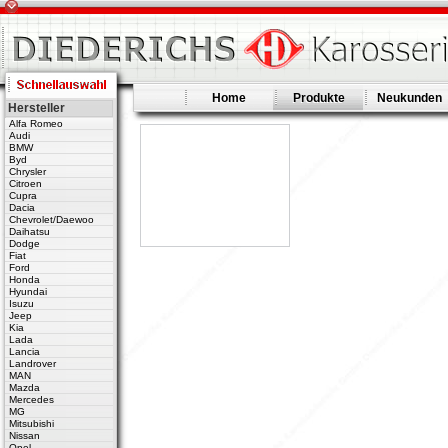
Home
Produkte
Neukunden
Hersteller
Alfa Romeo
Audi
BMW
Byd
Chrysler
Citroen
Cupra
Dacia
Chevrolet/Daewoo
Daihatsu
Dodge
Fiat
Ford
Honda
Hyundai
Isuzu
Jeep
Kia
Lada
Lancia
Landrover
MAN
Mazda
Mercedes
MG
Mitsubishi
Nissan
Opel