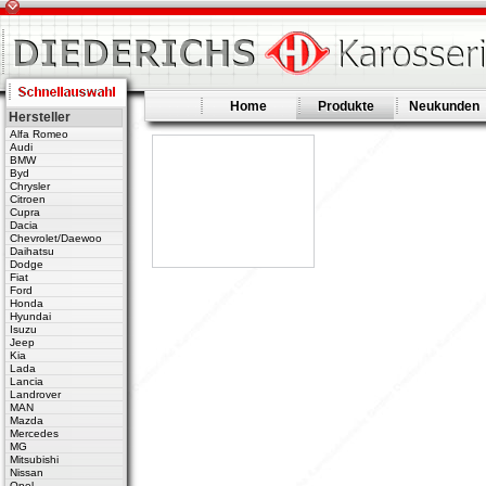
Home
Produkte
Neukunden
Hersteller
Alfa Romeo
Audi
BMW
Byd
Chrysler
Citroen
Cupra
Dacia
Chevrolet/Daewoo
Daihatsu
Dodge
Fiat
Ford
Honda
Hyundai
Isuzu
Jeep
Kia
Lada
Lancia
Landrover
MAN
Mazda
Mercedes
MG
Mitsubishi
Nissan
Opel