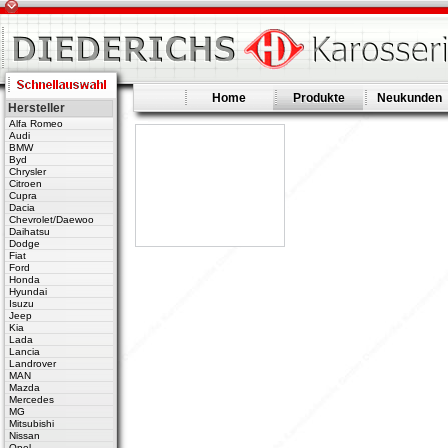
Home
Produkte
Neukunden
Hersteller
Alfa Romeo
Audi
BMW
Byd
Chrysler
Citroen
Cupra
Dacia
Chevrolet/Daewoo
Daihatsu
Dodge
Fiat
Ford
Honda
Hyundai
Isuzu
Jeep
Kia
Lada
Lancia
Landrover
MAN
Mazda
Mercedes
MG
Mitsubishi
Nissan
Opel