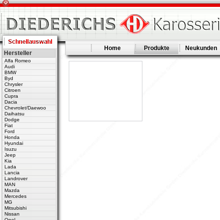
Home
Produkte
Neukunden
Hersteller
Alfa Romeo
Audi
BMW
Byd
Chrysler
Citroen
Cupra
Dacia
Chevrolet/Daewoo
Daihatsu
Dodge
Fiat
Ford
Honda
Hyundai
Isuzu
Jeep
Kia
Lada
Lancia
Landrover
MAN
Mazda
Mercedes
MG
Mitsubishi
Nissan
Opel