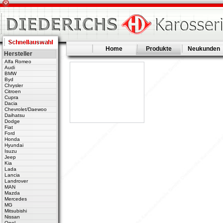
Home
Produkte
Neukunden
Hersteller
Alfa Romeo
Audi
BMW
Byd
Chrysler
Citroen
Cupra
Dacia
Chevrolet/Daewoo
Daihatsu
Dodge
Fiat
Ford
Honda
Hyundai
Isuzu
Jeep
Kia
Lada
Lancia
Landrover
MAN
Mazda
Mercedes
MG
Mitsubishi
Nissan
Opel