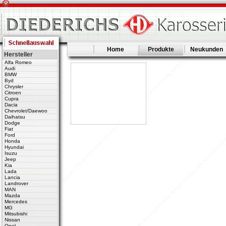
Home
Produkte
Neukunden
Hersteller
Alfa Romeo
Audi
BMW
Byd
Chrysler
Citroen
Cupra
Dacia
Chevrolet/Daewoo
Daihatsu
Dodge
Fiat
Ford
Honda
Hyundai
Isuzu
Jeep
Kia
Lada
Lancia
Landrover
MAN
Mazda
Mercedes
MG
Mitsubishi
Nissan
Opel